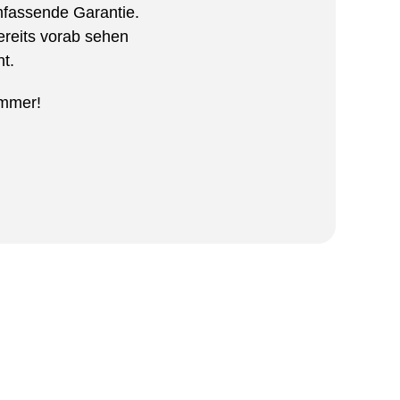
fassende Garantie.
reits vorab sehen
t.
immer!
was mit unseren